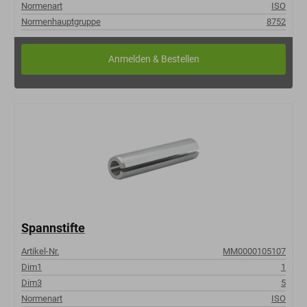
Normenart
ISO
Normenhauptgruppe
8752
Spannstifte
Artikel-Nr.
MM0000105107
Dim1
1
Dim3
5
Normenart
ISO