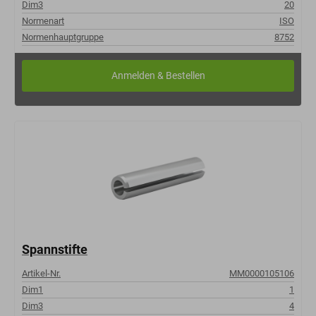
Dim3
20
Normenart
ISO
Normenhauptgruppe
8752
Spannstifte
Artikel-Nr.
MM0000105106
Dim1
1
Dim3
4