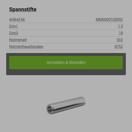
Spannstifte
Artikel-Nr.
MM0000105092
Dim1
1,5
Dim3
18
Normenart
ISO
Normenhauptgruppe
8752