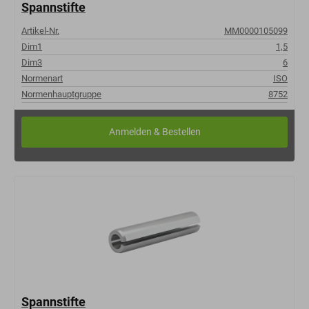
Spannstifte
Artikel-Nr.
MM0000105099
Dim1
1,5
Dim3
6
Normenart
ISO
Normenhauptgruppe
8752
Spannstifte