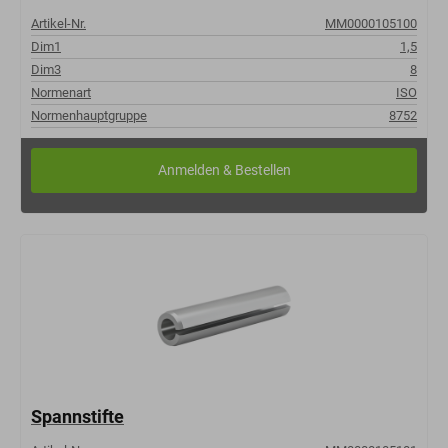
Artikel-Nr.
MM0000105100
Dim1
1,5
Dim3
8
Normenart
ISO
Normenhauptgruppe
8752
Spannstifte