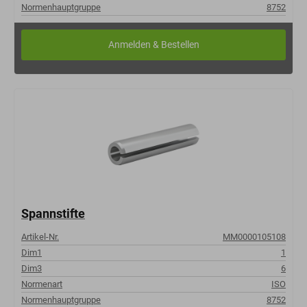
Normenhauptgruppe
8752
Spannstifte
Artikel-Nr.
MM0000105108
Dim1
1
Dim3
6
Normenart
ISO
Normenhauptgruppe
8752