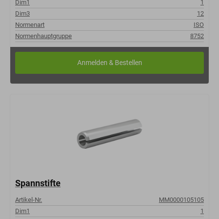
Dim1
1
Dim3
12
Normenart
ISO
Normenhauptgruppe
8752
Spannstifte
Artikel-Nr.
MM0000105105
Dim1
1