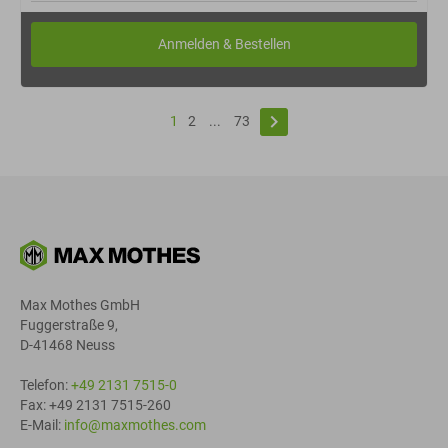
keyboard_arrow_right
1
2
...
73
Max Mothes GmbH
Fuggerstraße 9,
D-41468 Neuss
Telefon:
+49 2131 7515-0
Fax: +49 2131 7515-260
E-Mail:
info@maxmothes.com