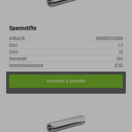
Spannstifte
Artikel-Nr.
MM0000105088
Dim1
1,5
Dim3
10
Normenart
ISO
Normenhauptgruppe
8752