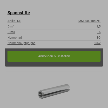
Spannstifte
Artikel-Nr.
MM0000105091
Dim1
1,5
Dim3
16
Normenart
ISO
Normenhauptgruppe
8752