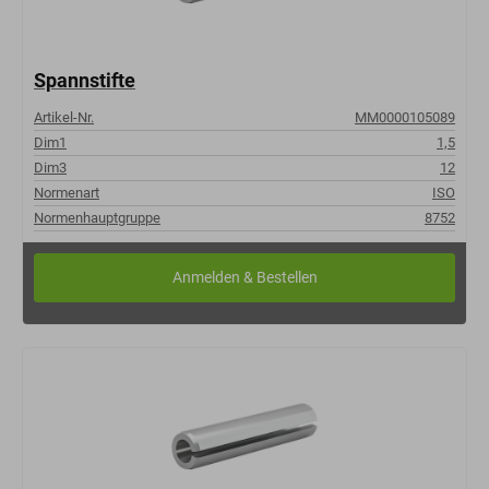
Spannstifte
Artikel-Nr.
MM0000105089
Dim1
1,5
Dim3
12
Normenart
ISO
Normenhauptgruppe
8752