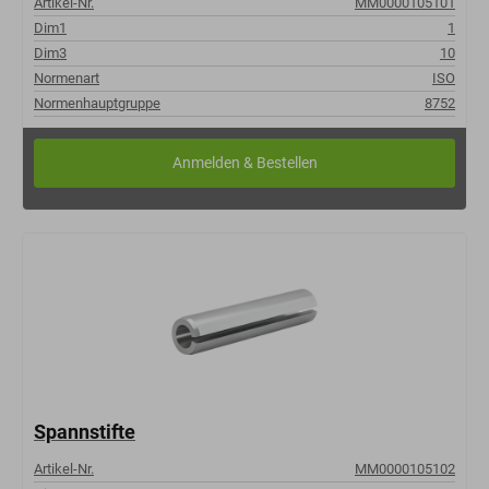
Artikel-Nr.
MM0000105101
Dim1
1
Dim3
10
Normenart
ISO
Normenhauptgruppe
8752
Spannstifte
Artikel-Nr.
MM0000105102