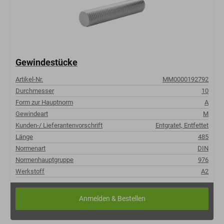
Gewindestücke
Artikel-Nr.
MM0000192792
Durchmesser
10
Form zur Hauptnorm
A
Gewindeart
M
Kunden-/ Lieferantenvorschrift
Entgratet, Entfettet
Länge
485
Normenart
DIN
Normenhauptgruppe
976
Werkstoff
A2