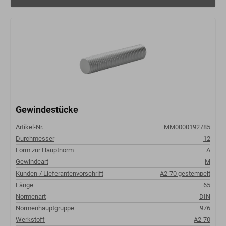
Gewindestücke
Artikel-Nr.
MM0000192785
Durchmesser
12
Form zur Hauptnorm
A
Gewindeart
M
Kunden-/ Lieferantenvorschrift
A2-70 gestempelt
Länge
65
Normenart
DIN
Normenhauptgruppe
976
Werkstoff
A2-70