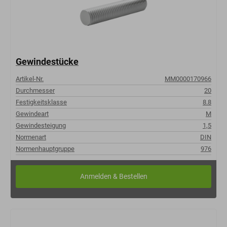
Gewindestücke
Artikel-Nr.
MM0000170966
Durchmesser
20
Festigkeitsklasse
8.8
Gewindeart
M
Gewindesteigung
1,5
Normenart
DIN
Normenhauptgruppe
976