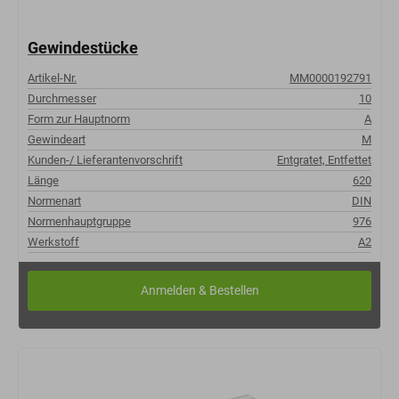
Gewindestücke
Artikel-Nr.
MM0000192791
Durchmesser
10
Form zur Hauptnorm
A
Gewindeart
M
Kunden-/ Lieferantenvorschrift
Entgratet, Entfettet
Länge
620
Normenart
DIN
Normenhauptgruppe
976
Werkstoff
A2