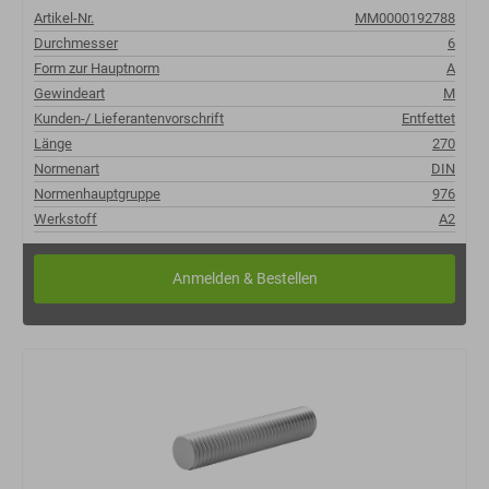
Artikel-Nr.
MM0000192788
Durchmesser
6
Form zur Hauptnorm
A
Gewindeart
M
Kunden-/ Lieferantenvorschrift
Entfettet
Länge
270
Normenart
DIN
Normenhauptgruppe
976
Werkstoff
A2