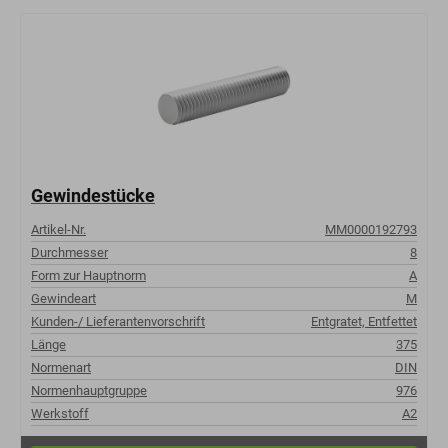
Gewindestücke
Artikel-Nr.
MM0000192793
Durchmesser
8
Form zur Hauptnorm
A
Gewindeart
M
Kunden-/ Lieferantenvorschrift
Entgratet, Entfettet
Länge
375
Normenart
DIN
Normenhauptgruppe
976
Werkstoff
A2