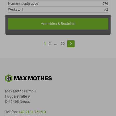
Normenhauptgruppe
976
Werkstoff
A2
keyboard_arrow_right
1
2
...
90
Max Mothes GmbH
Fuggerstraße 9,
D-41468 Neuss
Telefon:
+49 2131 7515-0