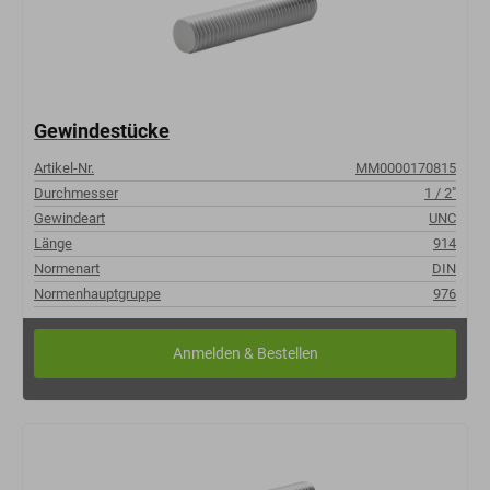
Gewindestücke
Artikel-Nr.
MM0000170815
Durchmesser
1 / 2"
Gewindeart
UNC
Länge
914
Normenart
DIN
Normenhauptgruppe
976