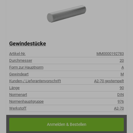
Gewindestücke
Artikel-Nr.
MM0000192783
Durchmesser
20
Form zur Hauptnorm
A
Gewindeart
M
Kunden-/ Lieferantenvorschrift
A2-70 gestempelt
Länge
90
Normenart
DIN
Normenhauptgruppe
976
Werkstoff
A2-70