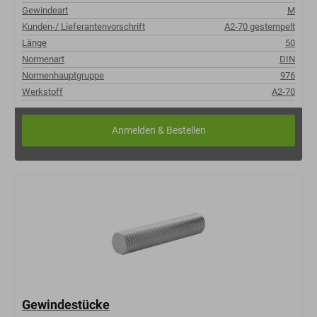
Gewindeart
M
Kunden-/ Lieferantenvorschrift
A2-70 gestempelt
Länge
50
Normenart
DIN
Normenhauptgruppe
976
Werkstoff
A2-70
Gewindestücke