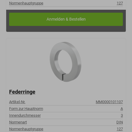
Normenhauptgruppe
127
Federringe
Artikel-Nr.
MM0000101107
Form zur Hauptnorm
A
Innendurchmesser
3
Normenart
DIN
Normenhauptgruppe
127