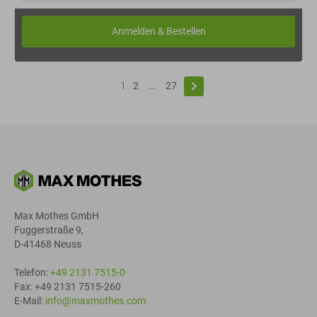
keyboard_arrow_right
1
2
...
27
Max Mothes GmbH
Fuggerstraße 9,
D-41468 Neuss
Telefon:
+49 2131 7515-0
Fax: +49 2131 7515-260
E-Mail:
info@maxmothes.com