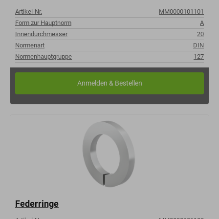
Artikel-Nr.
MM0000101101
Form zur Hauptnorm
A
Innendurchmesser
20
Normenart
DIN
Normenhauptgruppe
127
Federringe