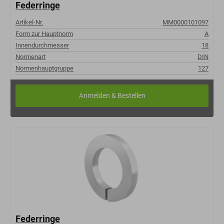
Federringe
Artikel-Nr.
MM0000101097
Form zur Hauptnorm
A
Innendurchmesser
18
Normenart
DIN
Normenhauptgruppe
127
Federringe