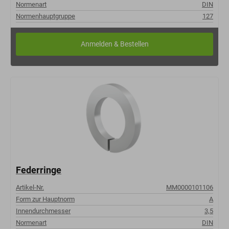
Normenart
DIN
Normenhauptgruppe
127
Federringe
Artikel-Nr.
MM0000101106
Form zur Hauptnorm
A
Innendurchmesser
3,5
Normenart
DIN