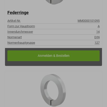
Federringe
Artikel-Nr.
MM0000101095
Form zur Hauptnorm
A
Innendurchmesser
14
Normenart
DIN
Normenhauptgruppe
127