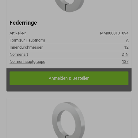
Federringe
Artikel-Nr.
MM0000101094
Form zur Hauptnorm
A
Innendurchmesser
12
Normenart
DIN
Normenhauptgruppe
127