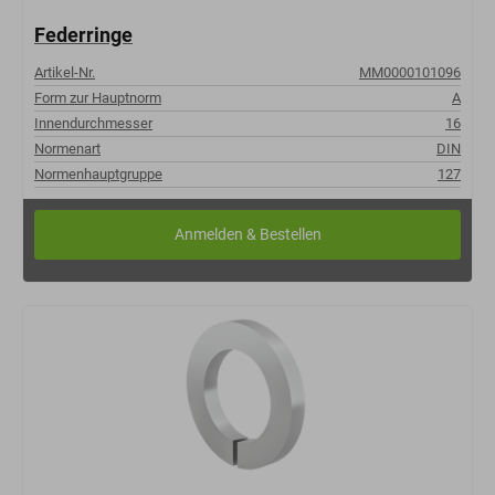
Federringe
Artikel-Nr.
MM0000101096
Form zur Hauptnorm
A
Innendurchmesser
16
Normenart
DIN
Normenhauptgruppe
127