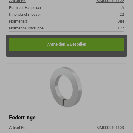
Artikel-Nr.
MM0000101102
Form zur Hauptnorm
A
Innendurchmesser
22
Normenart
DIN
Normenhauptgruppe
127
Federringe
Artikel-Nr.
MM0000101103