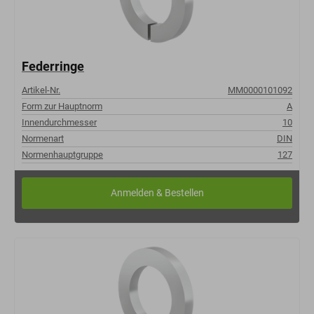
Federringe
Artikel-Nr.
MM0000101092
Form zur Hauptnorm
A
Innendurchmesser
10
Normenart
DIN
Normenhauptgruppe
127