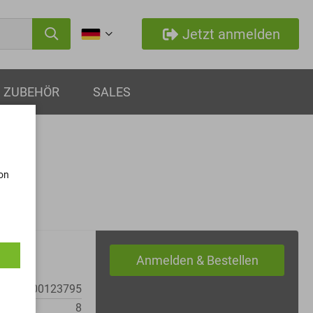
Jetzt anmelden
ZUBEHÖR
SALES
von
MM0000123795
8