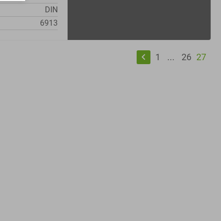
DIN
6913
keyboard_arrow_left
1
...
26
27