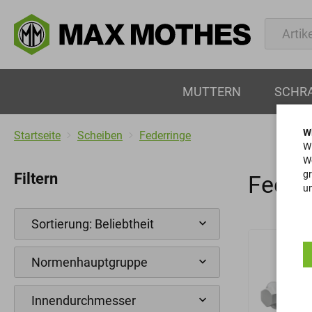
MUTTERN
SCHR
W
Startseite
Scheiben
Federringe
Wi
We
gr
Filtern
Feder
un