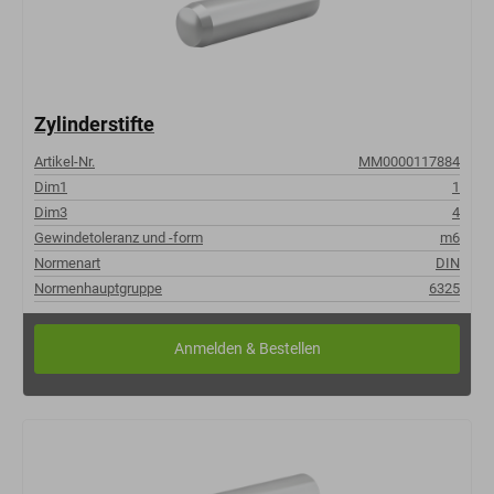
Zylinderstifte
Artikel-Nr.
MM0000117884
Dim1
1
Dim3
4
Gewindetoleranz und -form
m6
Normenart
DIN
Normenhauptgruppe
6325