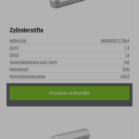
Zylinderstifte
Artikel-Nr.
MM0000117864
Dim1
1,5
Dim3
14
Gewindetoleranz und -form
m6
Normenart
DIN
Normenhauptgruppe
6325