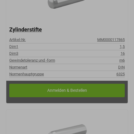
Zylinderstifte
Artikel-Nr.
MM0000117865
Dim1
1,5
Dim3
16
Gewindetoleranz und -form
m6
Normenart
DIN
Normenhauptgruppe
6325