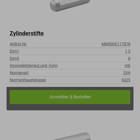
Zylinderstifte
Artikel-Nr.
MM0000117878
Dim1
1,5
Dim3
8
Gewindetoleranz und -form
m6
Normenart
DIN
Normenhauptgruppe
6325