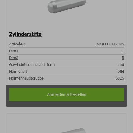
Zylinderstifte
Artikel-Nr.
MM0000117885
Dim1
1
Dim3
5
Gewindetoleranz und -form
m6
Normenart
DIN
Normenhauptgruppe
6325