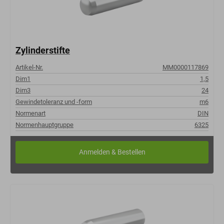
Zylinderstifte
Artikel-Nr.
MM0000117869
Dim1
1,5
Dim3
24
Gewindetoleranz und -form
m6
Normenart
DIN
Normenhauptgruppe
6325