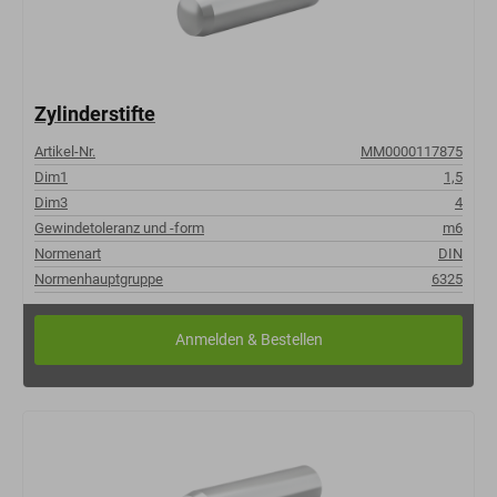
Zylinderstifte
Artikel-Nr.
MM0000117875
Dim1
1,5
Dim3
4
Gewindetoleranz und -form
m6
Normenart
DIN
Normenhauptgruppe
6325