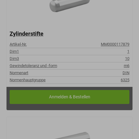
Zylinderstifte
Artikel-Nr.
MM0000117879
Dim1
1
Dim3
10
Gewindetoleranz und -form
m6
Normenart
DIN
Normenhauptgruppe
6325