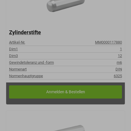
Zylinderstifte
Artikel-Nr.
MM0000117880
Dim1
1
Dim3
12
Gewindetoleranz und -form
m6
Normenart
DIN
Normenhauptgruppe
6325