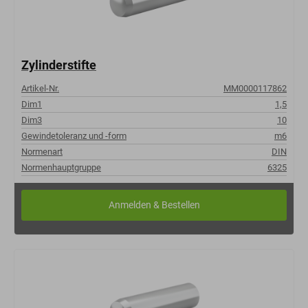
Zylinderstifte
Artikel-Nr.
MM0000117862
Dim1
1,5
Dim3
10
Gewindetoleranz und -form
m6
Normenart
DIN
Normenhauptgruppe
6325