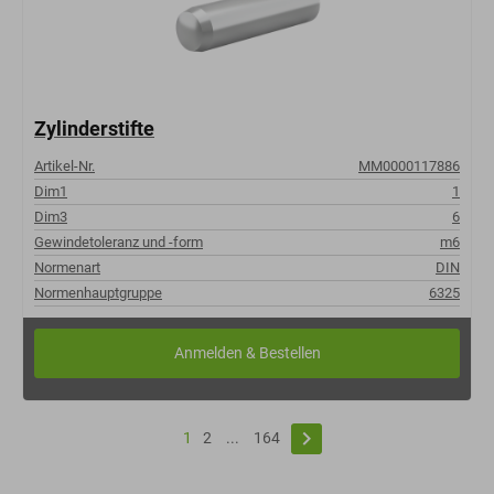
Zylinderstifte
Artikel-Nr.
MM0000117886
Dim1
1
Dim3
6
Gewindetoleranz und -form
m6
Normenart
DIN
Normenhauptgruppe
6325
keyboard_arrow_right
1
2
...
164