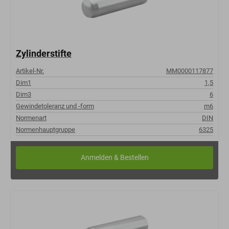
Zylinderstifte
Artikel-Nr.
MM0000117877
Dim1
1,5
Dim3
6
Gewindetoleranz und -form
m6
Normenart
DIN
Normenhauptgruppe
6325