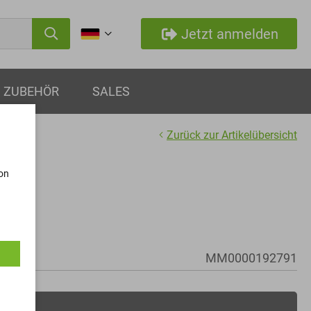
Jetzt anmelden
ZUBEHÖR
SALES
Zurück zur Artikelübersicht
von
ke
0
MM0000192791