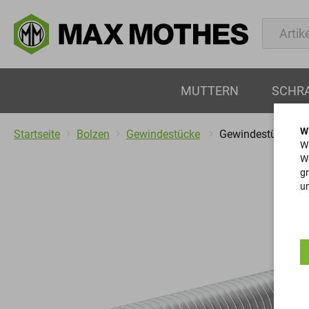
MUTTERN
SCHR
W
Startseite
Bolzen
Gewindestücke
Gewindestücke
Wi
We
gr
un