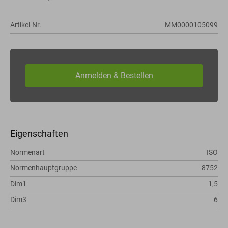
Artikel-Nr.
MM0000105099
Eigenschaften
Normenart
ISO
Normenhauptgruppe
8752
Dim1
1,5
Dim3
6