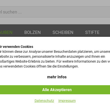
AUBEN
BOLZEN
SCHEIBEN
STIFTE
ir verwenden Cookies
skant
Zylinderschrauben
r können diese zur Analyse unserer Besucherdaten platzieren, um unsere
bsite zu verbessern, personalisierte Inhalte anzuzeigen und Ihnen ein
oßartiges Website-Erlebnis zu bieten. Für weitere Informationen zu den 
Zylinderschr
s verwendeten Cookies öffnen Sie die Einstellungen.
DIN 84 - 4.8 - M1,6x8
mehr Infos
Alle Akzeptieren
Artikel-Nr.
Datenschutz
Impressum