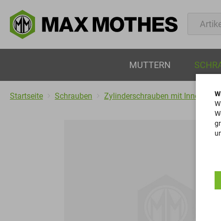
MUTTERN
SCHR
W
Startseite
Schrauben
Zylinderschrauben mit Innensech
Wi
We
gr
un