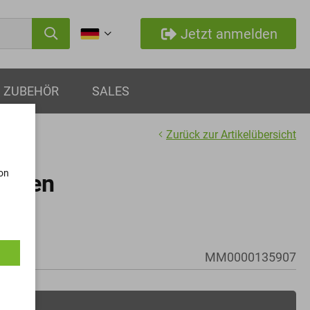
Jetzt anmelden
ZUBEHÖR
SALES
Zurück zur Artikelübersicht
von
auben
MM0000135907