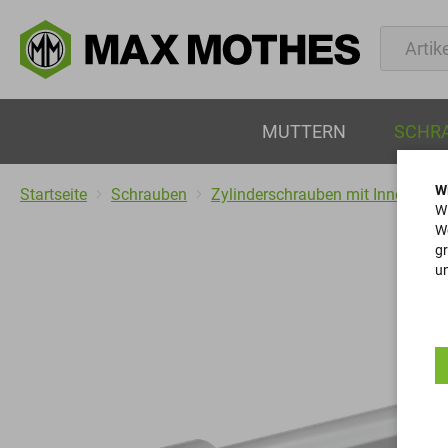
MUTTERN
SCHR
W
Startseite
Schrauben
Zylinderschrauben mit Innensech
Wi
We
gr
un