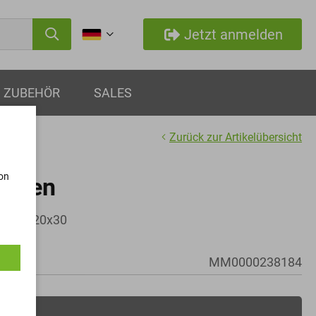
Jetzt anmelden
ZUBEHÖR
SALES
Zurück zur Artikelübersicht
von
auben
inkt - M20x30
MM0000238184