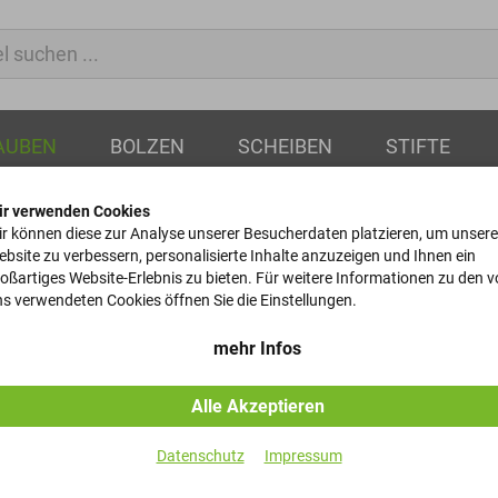
AUBEN
BOLZEN
SCHEIBEN
STIFTE
ir verwenden Cookies
skant
Zylinderschrauben
r können diese zur Analyse unserer Besucherdaten platzieren, um unsere
bsite zu verbessern, personalisierte Inhalte anzuzeigen und Ihnen ein
oßartiges Website-Erlebnis zu bieten. Für weitere Informationen zu den 
Zylinderschr
s verwendeten Cookies öffnen Sie die Einstellungen.
DIN 912 - 8.8 - Gelb-Verz
mehr Infos
Alle Akzeptieren
Artikel-Nr.
Datenschutz
Impressum