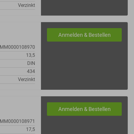
Verzinkt
MM0000108970
13,5
DIN
434
Verzinkt
MM0000108971
17,5