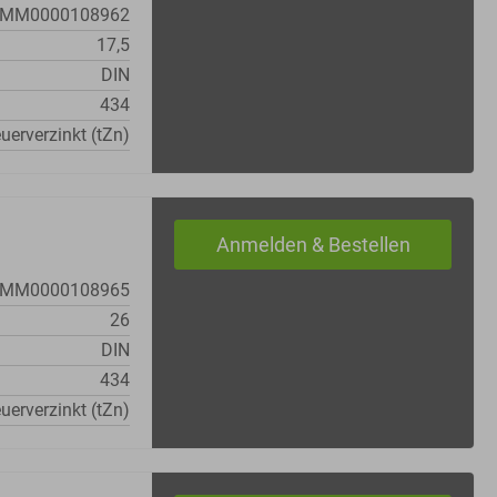
MM0000108962
17,5
DIN
434
uerverzinkt (tZn)
MM0000108965
26
DIN
434
uerverzinkt (tZn)