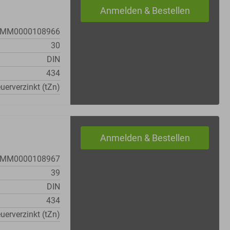
MM0000108966
30
DIN
434
uerverzinkt (tZn)
MM0000108967
39
DIN
434
uerverzinkt (tZn)