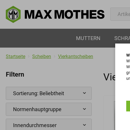
MUTTERN
SCHR
W
Startseite
Scheiben
Vierkantscheiben
Wi
We
gr
Filtern
Vierk
un