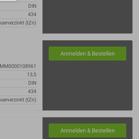
DIN
434
uerverzinkt (tZn)
MM0000108961
13,5
DIN
434
uerverzinkt (tZn)