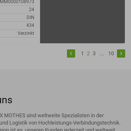
MM0000108973
24
DIN
434
Verzinkt
keyboard_arrow_left
keyboard_arrow_right
1
2
3
...
10
uns
X MOTHES sind weltweite Spezialisten in der
und Logistik von Hochleistungs-Verbindungstechnik.
ion ist es, unseren Kunden jederzeit und weltweit