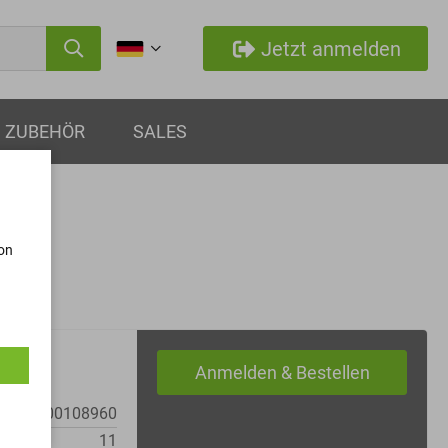
Jetzt anmelden
ZUBEHÖR
SALES
von
MM0000108960
11