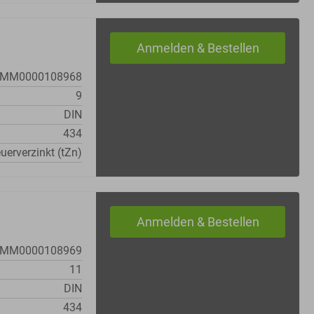
MM0000108968
9
DIN
434
uerverzinkt (tZn)
MM0000108969
11
DIN
434