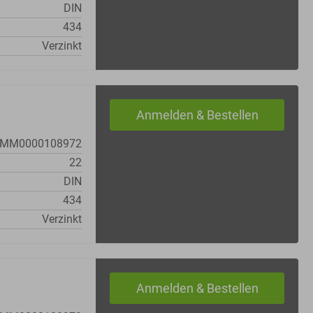
DIN
434
Verzinkt
MM0000108972
22
DIN
434
Verzinkt