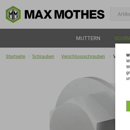
MUTTERN
SCHR
W
Startseite
Schrauben
Verschlussschrauben
Verschl
Wi
We
gr
un