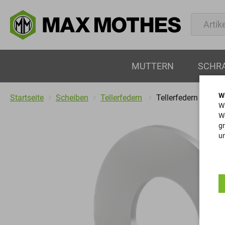
MUTTERN
SCHR
W
Startseite
Scheiben
Tellerfedern
Tellerfedern
Wi
We
gr
un