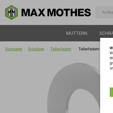
MUTTERN
SCHR
W
Startseite
Scheiben
Tellerfedern
Tellerfedern
Wi
We
gr
un