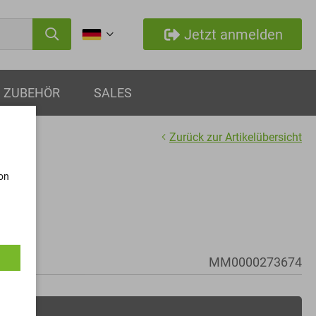
Jetzt anmelden
ZUBEHÖR
SALES
Zurück zur Artikelübersicht
von
en
MM0000273674