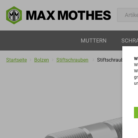
MUTTERN
SCHR
W
Startseite
Bolzen
Stiftschrauben
Stiftschrauben
Wi
We
gr
un