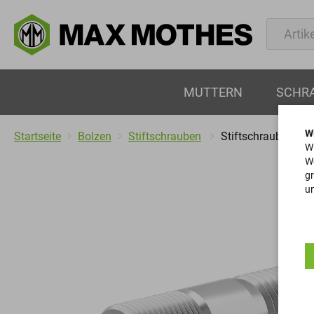
MUTTERN
SCHR
W
Startseite
Bolzen
Stiftschrauben
Stiftschrauben
Wi
We
gr
un