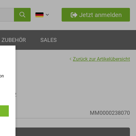
Jetzt anmelden
ZUBEHÖR
SALES
Zurück zur Artikelübersicht
von
en
 M10x22
MM0000238070