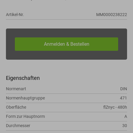
Artikel-Nr.
MM0000238222
Eigenschaften
Normenart
DIN
Normenhauptgruppe
471
Oberfläche
flZnyc - 480h
Form zur Hauptnorm
A
Durchmesser
30