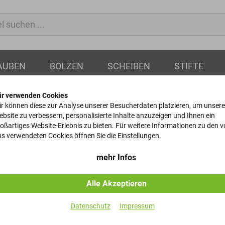
AUBEN
BOLZEN
SCHEIBEN
STIFTE
ir verwenden Cookies
r können diese zur Analyse unserer Besucherdaten platzieren, um unsere
bsite zu verbessern, personalisierte Inhalte anzuzeigen und Ihnen ein
oßartiges Website-Erlebnis zu bieten. Für weitere Informationen zu den 
MAX MOTHES wird 1
s verwendeten Cookies öffnen Sie die Einstellungen.
mehr Infos
Im Jahre 1918 gründete ein gewisser Max Mothes ein U
Bildern. Alle Fotos wurden uns freundlicherweise von 
Alle Akzeptieren
Verfügung gestellt.
Datenschutz
Impressum
Zu sehen sind: