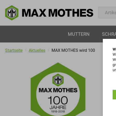
MUTTERN
SCHR
W
Startseite
Aktuelles
MAX MOTHES wird 100
Wi
We
gr
un