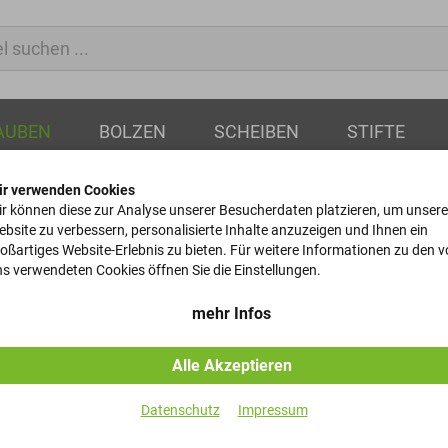
AUBEN
BOLZEN
SCHEIBEN
STIFTE
ir verwenden Cookies
inde
Sechskantschrauben
r können diese zur Analyse unserer Besucherdaten platzieren, um unsere
bsite zu verbessern, personalisierte Inhalte anzuzeigen und Ihnen ein
oßartiges Website-Erlebnis zu bieten. Für weitere Informationen zu den 
Sechskantsc
s verwendeten Cookies öffnen Sie die Einstellungen.
DIN 931 - 8.8 - Geomet321
mehr Infos
Alle Akzeptieren
Artikel-Nr.
Datenschutz
Impressum