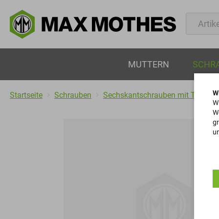
MUTTERN
SCHR
W
Startseite
Schrauben
Sechskantschrauben mit Teilgew
Wi
We
gr
un