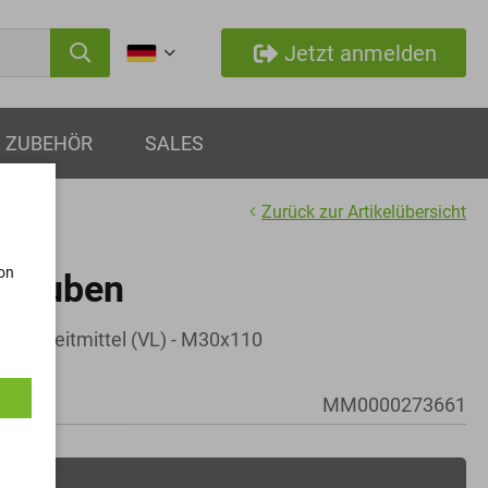
Jetzt anmelden
ZUBEHÖR
SALES
Zurück zur Artikelübersicht
von
hrauben
B + Gleitmittel (VL) - M30x110
MM0000273661