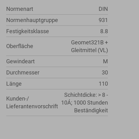
Normenart
DIN
Normenhauptgruppe
931
Festigkeitsklasse
8.8
Geomet321B +
Oberfläche
Gleitmittel (VL)
Gewindeart
M
Durchmesser
30
Länge
110
Schichtdicke: > 8 -
Kunden-/
10Á; 1000 Stunden
Lieferantenvorschrift
Beständigkeit