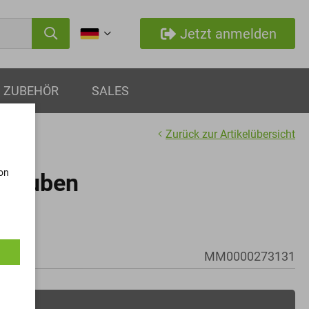
Jetzt anmelden
ZUBEHÖR
SALES
Zurück zur Artikelübersicht
von
hrauben
x55
MM0000273131