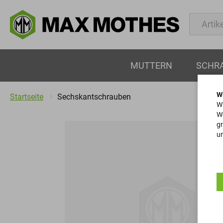
MUTTERN
SCHR
W
Startseite
Sechskantschrauben
Wi
We
gr
un