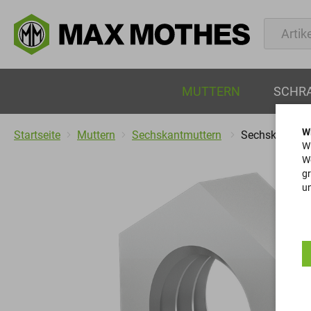
MUTTERN
SCHR
W
Startseite
Muttern
Sechskantmuttern
Sechskantmut
Wi
We
gr
un