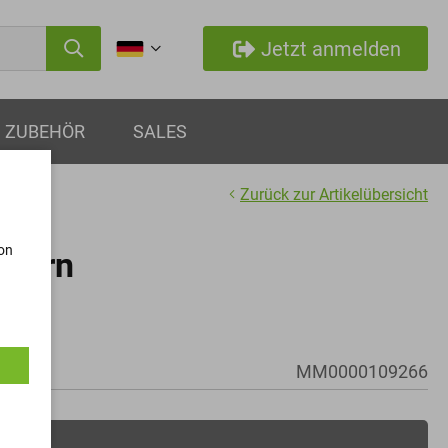
Jetzt anmelden
ZUBEHÖR
SALES
Zurück zur Artikelübersicht
von
ttern
x1,25
MM0000109266