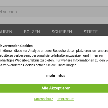
AUBEN
BOLZEN
SCHEIBEN
STIFTE
ir verwenden Cookies
tern
r können diese zur Analyse unserer Besucherdaten platzieren, um unsere
bsite zu verbessern, personalisierte Inhalte anzuzeigen und Ihnen ein
oßartiges Website-Erlebnis zu bieten. Für weitere Informationen zu den 
Sechskantmu
s verwendeten Cookies öffnen Sie die Einstellungen.
DIN 439 - 04 - B - M10-LH
mehr Infos
Alle Akzeptieren
Artikel-Nr.
Datenschutz
Impressum