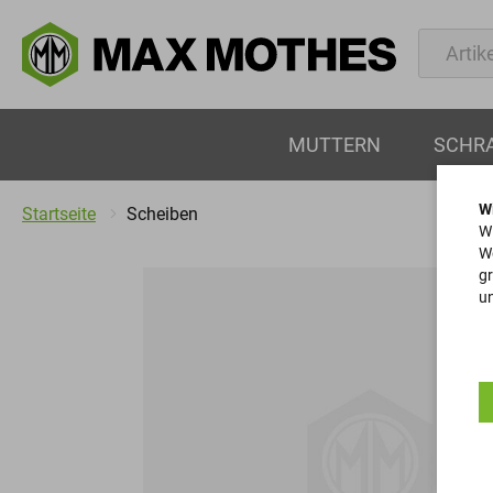
MUTTERN
SCHR
W
Startseite
Scheiben
Wi
We
gr
un