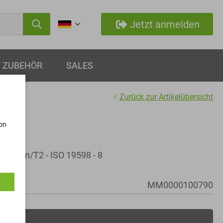
Jetzt anmelden
ZUBEHÖR
SALES
Zurück zur Artikelübersicht
von
/Zn8/Cn/T2 - ISO 19598 - 8
MM0000100790