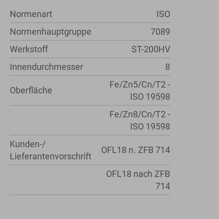
Normenart
ISO
Normenhauptgruppe
7089
Werkstoff
ST-200HV
Innendurchmesser
8
Fe/Zn5/Cn/T2 -
Oberfläche
ISO 19598
Fe/Zn8/Cn/T2 -
ISO 19598
Kunden-/
OFL18 n. ZFB 714
Lieferantenvorschrift
OFL18 nach ZFB
714