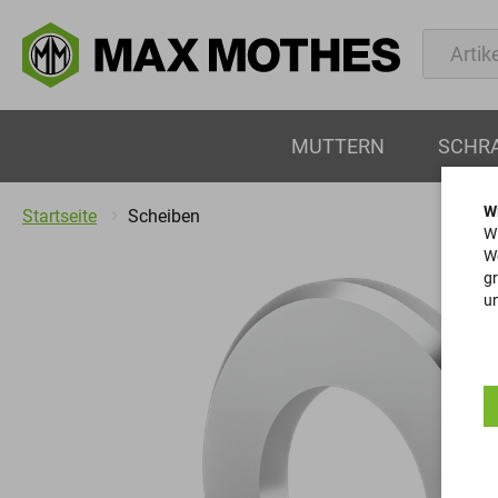
MUTTERN
SCHR
W
Startseite
Scheiben
Wi
We
gr
un