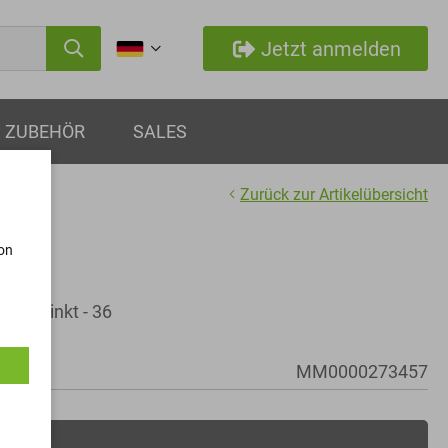
Jetzt anmelden
ZUBEHÖR
SALES
Zurück zur Artikelübersicht
von
b-Verzinkt - 36
MM0000273457