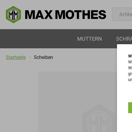
MUTTERN
SCHR
W
Startseite
Scheiben
Wi
We
gr
un