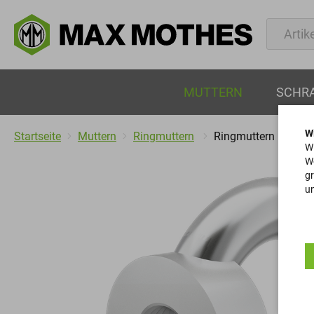
MUTTERN
SCHR
W
Startseite
Muttern
Ringmuttern
Ringmuttern
Wi
We
gr
un