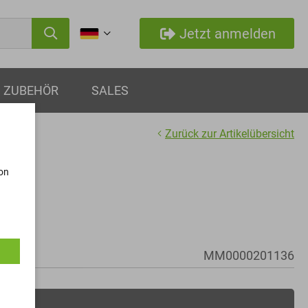
Jetzt anmelden
ZUBEHÖR
SALES
Zurück zur Artikelübersicht
von
- M56
MM0000201136