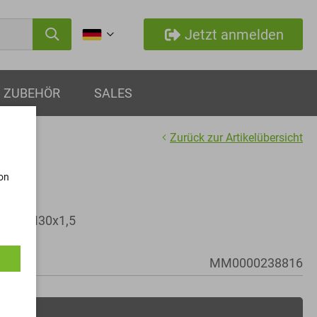
Jetzt anmelden
ZUBEHÖR
SALES
Zurück zur Artikelübersicht
von
rn
inkt - M30x1,5
MM0000238816