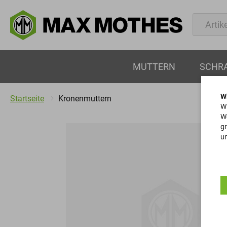
MUTTERN
SCHR
W
Startseite
Kronenmuttern
Wi
We
gr
un