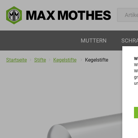
MUTTERN
SCHR
W
Startseite
Stifte
Kegelstifte
Kegelstifte
Wi
We
gr
un