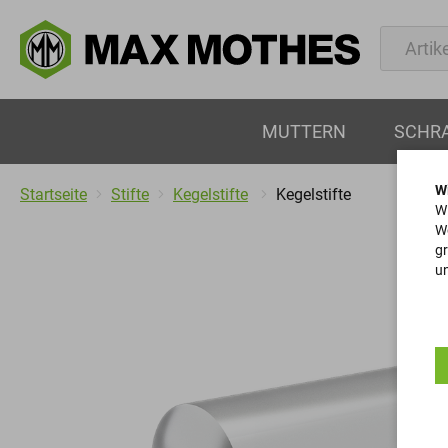
MUTTERN
SCHR
W
Startseite
Stifte
Kegelstifte
Kegelstifte
Wi
We
gr
un