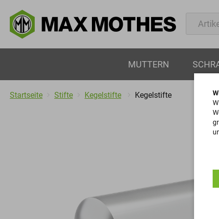
MUTTERN
SCHR
W
Startseite
Stifte
Kegelstifte
Kegelstifte
Wi
We
gr
un