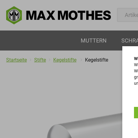
MUTTERN
SCHR
W
Startseite
Stifte
Kegelstifte
Kegelstifte
Wi
We
gr
un