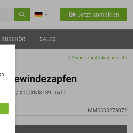
Jetzt anmelden
ZUBEHÖR
SALES
Zurück zur Artikelübersicht
von
mit Gewindezapfen
NiS189 / X10CrNiS189 - 6x60
MM0000273072