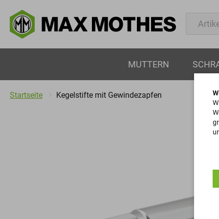
MUTTERN
SCHR
W
Startseite
Kegelstifte mit Gewindezapfen
Wi
We
gr
un