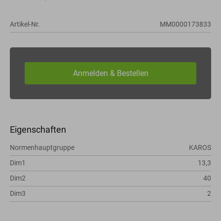
Artikel-Nr.
MM0000173833
Eigenschaften
Normenhauptgruppe
KAROS
Dim1
13,3
Dim2
40
Dim3
2