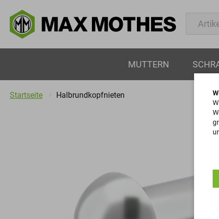
MUTTERN
SCHR
W
Startseite
Halbrundkopfnieten
Wi
We
gr
un