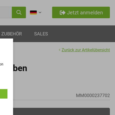
Jetzt anmelden
ZUBEHÖR
SALES
Zurück zur Artikelübersicht
von
hrauben
M5x100
MM0000237702