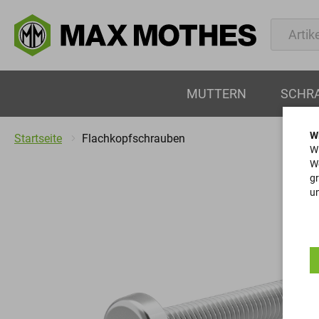
MUTTERN
SCHR
W
Startseite
Flachkopfschrauben
Wi
We
gr
un