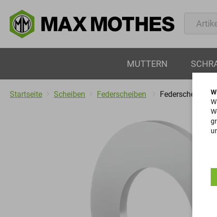
MUTTERN
SCHR
W
Startseite
Scheiben
Federscheiben
Federscheiben
Wi
We
gr
un