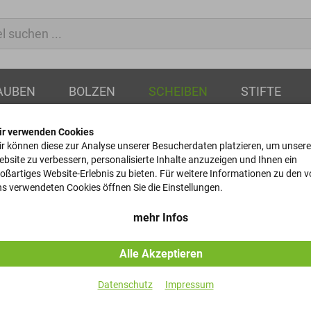
AUBEN
BOLZEN
SCHEIBEN
STIFTE
ir verwenden Cookies
r können diese zur Analyse unserer Besucherdaten platzieren, um unsere
bsite zu verbessern, personalisierte Inhalte anzuzeigen und Ihnen ein
oßartiges Website-Erlebnis zu bieten. Für weitere Informationen zu den 
Federringe
s verwendeten Cookies öffnen Sie die Einstellungen.
DIN 127 - Fe/Zn8/Cn/T0+T
mehr Infos
Alle Akzeptieren
Artikel-Nr.
Datenschutz
Impressum