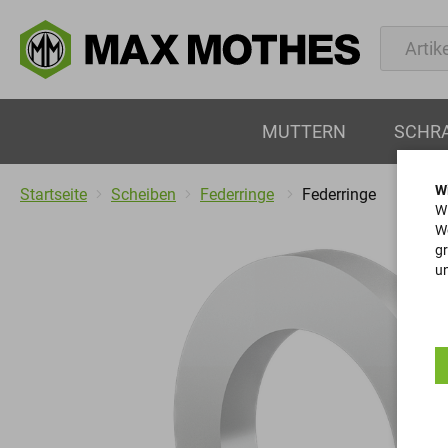
MUTTERN
SCHR
W
Startseite
Scheiben
Federringe
Federringe
Wi
We
gr
un