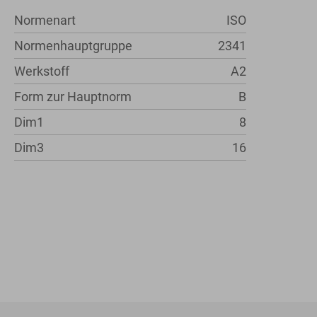
Normenart
ISO
Normenhauptgruppe
2341
Werkstoff
A2
Form zur Hauptnorm
B
Dim1
8
Dim3
16