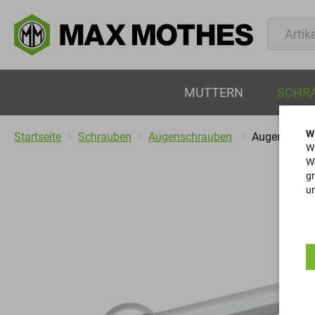
MUTTERN
SCHR
W
Startseite
Schrauben
Augenschrauben
Augenschra
Wi
We
gr
un