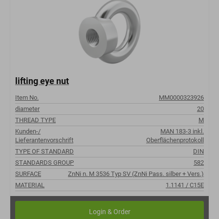
lifting eye nut
Item No.
MM0000323926
diameter
20
THREAD TYPE
M
Kunden-/
MAN 183-3 inkl.
Lieferantenvorschrift
Oberflächenprotokoll
TYPE OF STANDARD
DIN
STANDARDS GROUP
582
SURFACE
ZnNi n. M 3536 Typ SV (ZnNi Pass. silber + Vers.)
MATERIAL
1.1141 / C15E