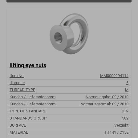
lifting eye nuts
Item No.
MM0000294114
diameter
6
THREAD TYPE
M
Kunden-/ Lieferantennorm
Normausgabe: 09 / 2010
Kunden-/ Lieferantennorm
Normausgabe: ab 09 / 2010
TYPE OF STANDARD
DIN
STANDARDS GROUP
582
SURFACE
Verzinkt
MATERIAL
1.1141 / C15E