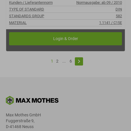
Kunden-/ Lieferantennorm
Normausgabe: ab 09 / 2010
TYPE OF STANDARD
DIN
STANDARDS GROUP
582
MATERIAL
1.1141 / C15E
keyboard_arrow_right
1
2
...
6
Max Mothes GmbH
Fuggerstraße 9,
D-41468 Neuss