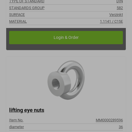
TYPE OF STANDARD
DIN
STANDARDS GROUP
582
SURFACE
Verzinkt
MATERIAL
1.1141 / C15E
lifting eye nuts
Item No.
MM0000289596
diameter
36