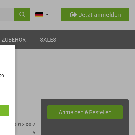
Jetzt anmelden
ZUBEHÖR
SALES
von
MM0000120302
6