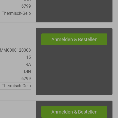
6799
Thermisch-Gelb
MM0000120308
15
RA
DIN
6799
Thermisch-Gelb