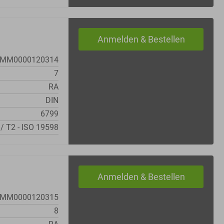
MM0000120314
7
RA
DIN
6799
 / T2 - ISO 19598
MM0000120315
8