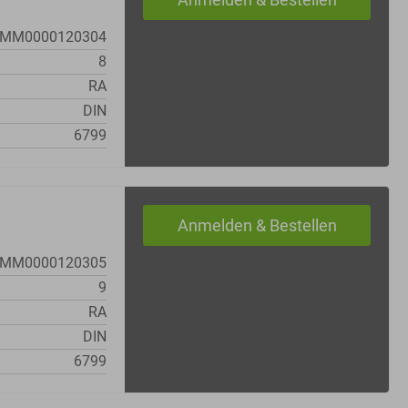
MM0000120304
8
RA
DIN
6799
MM0000120305
9
RA
DIN
6799