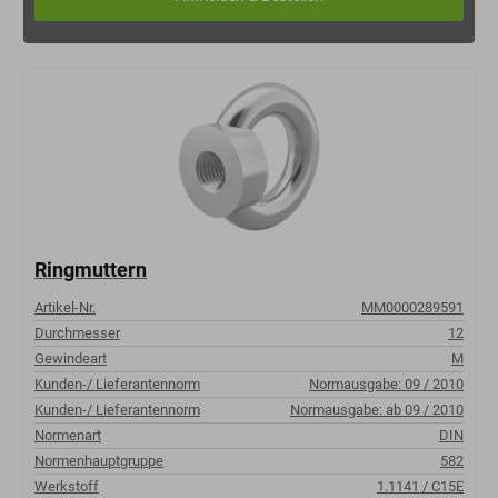
Ringmuttern
Artikel-Nr.
MM0000289591
Durchmesser
12
Gewindeart
M
Kunden-/ Lieferantennorm
Normausgabe: 09 / 2010
Kunden-/ Lieferantennorm
Normausgabe: ab 09 / 2010
Normenart
DIN
Normenhauptgruppe
582
Werkstoff
1.1141 / C15E