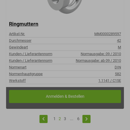
Ringmuttern
Artikel-Nr.
MM0000289597
Durchmesser
42
Gewindeart
M
Kunden-/ Lieferantennorm
Normausgabe: 09 / 2010
Kunden-/ Lieferantennorm
Normausgabe: ab 09 / 2010
Normenart
DIN
Normenhauptgruppe
582
Werkstoff
1.1141 / C15E
keyboard_arrow_left
keyboard_arrow_right
1
2
3
...
6