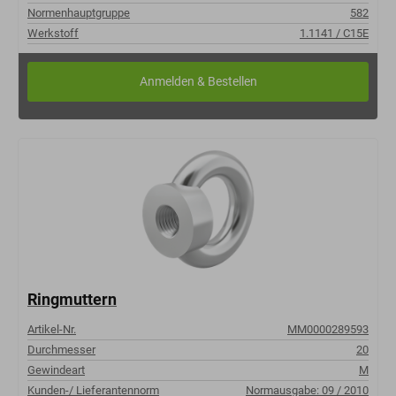
Normenhauptgruppe
582
Werkstoff
1.1141 / C15E
Ringmuttern
Artikel-Nr.
MM0000289593
Durchmesser
20
Gewindeart
M
Kunden-/ Lieferantennorm
Normausgabe: 09 / 2010