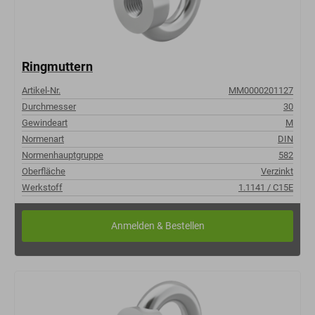
Ringmuttern
Artikel-Nr.
MM0000201127
Durchmesser
30
Gewindeart
M
Normenart
DIN
Normenhauptgruppe
582
Oberfläche
Verzinkt
Werkstoff
1.1141 / C15E