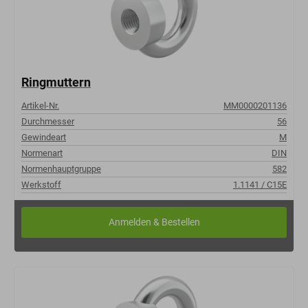
Ringmuttern
Artikel-Nr.
MM0000201136
Durchmesser
56
Gewindeart
M
Normenart
DIN
Normenhauptgruppe
582
Werkstoff
1.1141 / C15E