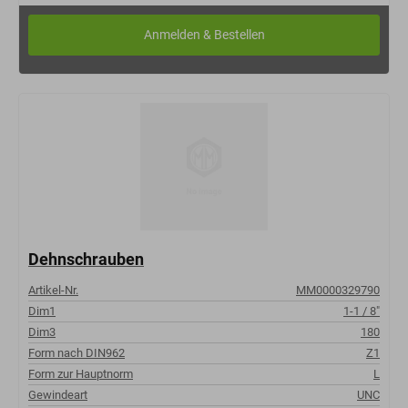
Dehnschrauben
Artikel-Nr.
MM0000329790
Dim1
1-1 / 8"
Dim3
180
Form nach DIN962
Z1
Form zur Hauptnorm
L
Gewindeart
UNC