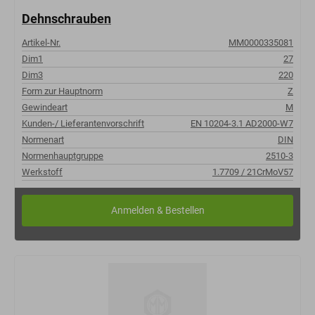
Dehnschrauben
Artikel-Nr.
MM0000335081
Dim1
27
Dim3
220
Form zur Hauptnorm
Z
Gewindeart
M
Kunden-/ Lieferantenvorschrift
EN 10204-3.1 AD2000-W7
Normenart
DIN
Normenhauptgruppe
2510-3
Werkstoff
1.7709 / 21CrMoV57