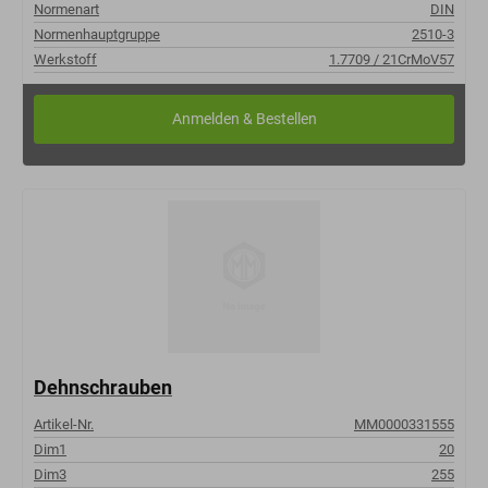
Normenart
DIN
Normenhauptgruppe
2510-3
Werkstoff
1.7709 / 21CrMoV57
Dehnschrauben
Artikel-Nr.
MM0000331555
Dim1
20
Dim3
255