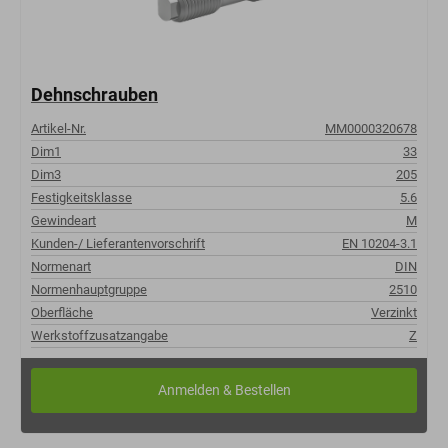
Dehnschrauben
Artikel-Nr.
MM0000320678
Dim1
33
Dim3
205
Festigkeitsklasse
5.6
Gewindeart
M
Kunden-/ Lieferantenvorschrift
EN 10204-3.1
Normenart
DIN
Normenhauptgruppe
2510
Oberfläche
Verzinkt
Werkstoffzusatzangabe
Z