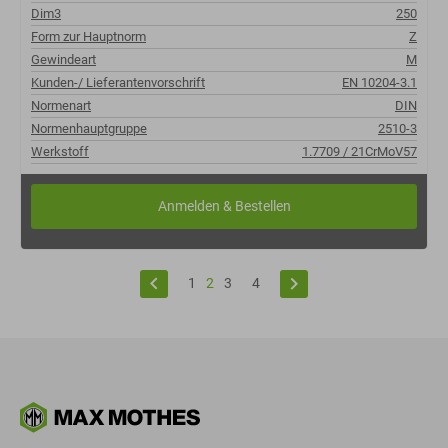
Dim3
250
Form zur Hauptnorm
Z
Gewindeart
M
Kunden-/ Lieferantenvorschrift
EN 10204-3.1
Normenart
DIN
Normenhauptgruppe
2510-3
Werkstoff
1.7709 / 21CrMoV57
keyboard_arrow_left
keyboard_arrow_right
1
2
3
4