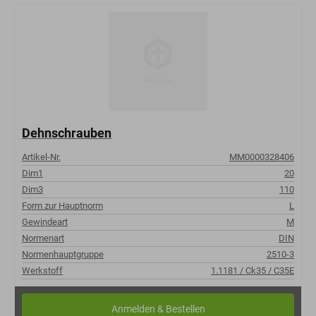
Dehnschrauben
Artikel-Nr.
MM0000328406
Dim1
20
Dim3
110
Form zur Hauptnorm
L
Gewindeart
M
Normenart
DIN
Normenhauptgruppe
2510-3
Werkstoff
1.1181 / Ck35 / C35E