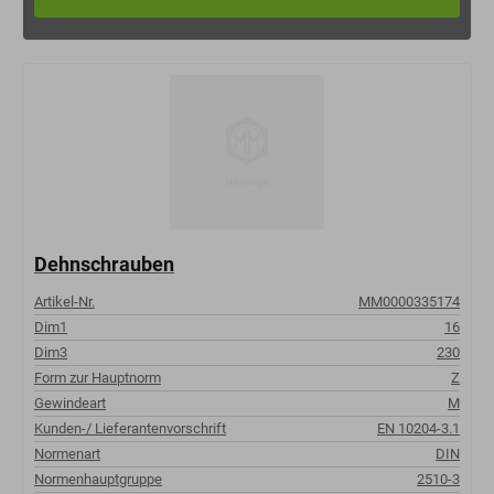
Dehnschrauben
Artikel-Nr.
MM0000335174
Dim1
16
Dim3
230
Form zur Hauptnorm
Z
Gewindeart
M
Kunden-/ Lieferantenvorschrift
EN 10204-3.1
Normenart
DIN
Normenhauptgruppe
2510-3