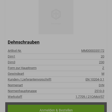
Dehnschrauben
Artikel-Nr.
MM0000335172
Dim1
20
Dim3
230
Form zur Hauptnorm
Z
Gewindeart
M
Kunden-/ Lieferantenvorschrift
EN 10204-3.1
Normenart
DIN
Normenhauptgruppe
2510-3
Werkstoff
1.7709 / 21CrMoV57