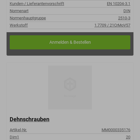
Kunden-/ Lieferantenvorschrift
EN 10204-3.1
Normenart
DIN
Normenhauptgruppe
2510-3
Werkstoff
1.7709 / 21CrMoV57
Dehnschrauben
Artikel-Nr.
MM0000335176
Dim1
20