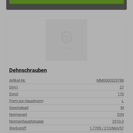
Dehnschrauben
Artikel-Nr.
MM0000329788
Dim1
27
Dim3
170
Form zur Hauptnorm
L
Gewindeart
M
Normenart
DIN
Normenhauptgruppe
2510-3
Werkstoff
1.7709 / 21CrMoV57