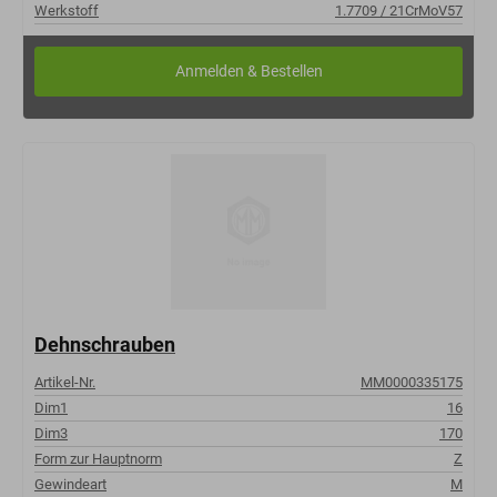
Werkstoff
1.7709 / 21CrMoV57
Dehnschrauben
Artikel-Nr.
MM0000335175
Dim1
16
Dim3
170
Form zur Hauptnorm
Z
Gewindeart
M