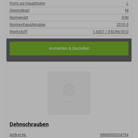
Form zur Hauptnorm
L
Gewindeart
M
Normenart
DIN
Normenhauptgruppe
2510-3
Werkstoff
1.4301 / X5CrNi1810
Dehnschrauben
Artikel-Nr.
MM0000334754