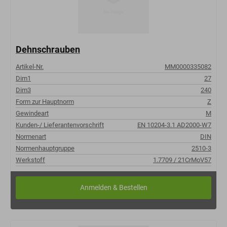
Dehnschrauben
Artikel-Nr.
MM0000335082
Dim1
27
Dim3
240
Form zur Hauptnorm
Z
Gewindeart
M
Kunden-/ Lieferantenvorschrift
EN 10204-3.1 AD2000-W7
Normenart
DIN
Normenhauptgruppe
2510-3
Werkstoff
1.7709 / 21CrMoV57